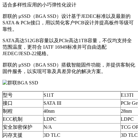
适合多样性应用的小巧弹性化设计
群联的 μSSD（BGA SSD）设计基于JEDEC标准以及最新的
SATA & PCIe接口，用以简化客户PCB设计并提高板件等级可
靠性。
SATA高达512GB容量以及PCIe高达1TB容量，不仅均支持全
范围温度，更符合 IATF 16949标准并可自由选配
JEDEC/JESD-22规格。
群联的 μSSD（BGA SSD）搭载智能固件功能，并提供客制化
固件服务，以实现可靠及具差异化的解决方案。
型号
S11T
E13TI
接口
SATA III
PCIe Ge
制程
40nm
28nm
ECC机制
LDPC
LDPC
安全加密保护
N/A
TCG O
闪存支援
3D TLC
3D TLC