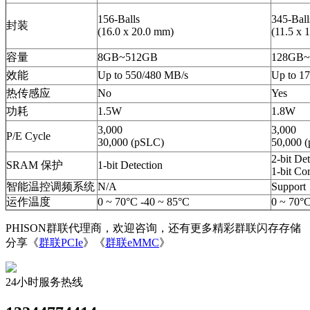
156-Balls
345-Ball
封装
(16.0 x 20.0 mm)
(11.5 x 
容量
8GB~512GB
128GB~
效能
Up to 550/480 MB/s
Up to 1
热传感应
No
Yes
功耗
1.5W
1.8W
3,000
3,000
P/E Cycle
30,000 (pSLC)
50,000 
2-bit De
SRAM 保护
1-bit Detection
1-bit Co
智能温控调频系统
N/A
Support
运作温度
0 ~ 70°C -40 ~ 85°C
0 ~ 70°C
PHISON群联代理商，欢迎咨询，还有更多精彩群联闪存存储
分享《
群联PCIe
》《
群联eMMC
》
24小时服务热线