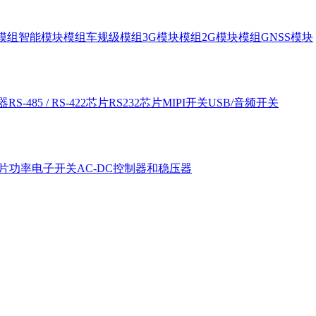
块模组
智能模块模组
车规级模组
3G模块模组
2G模块模组
GNSS模块
器
RS-485 / RS-422芯片
RS232芯片
MIPI开关
USB/音频开关
片
功率电子开关
AC-DC控制器和稳压器