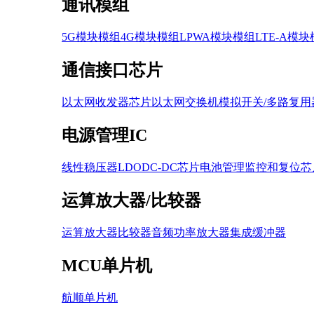
通讯模组
5G模块模组
4G模块模组
LPWA模块模组
LTE-A模
通信接口芯片
以太网收发器芯片
以太网交换机
模拟开关/多路复用
电源管理IC
线性稳压器LDO
DC-DC芯片
电池管理
监控和复位芯
运算放大器/比较器
运算放大器
比较器
音频功率放大器
集成缓冲器
MCU单片机
航顺单片机