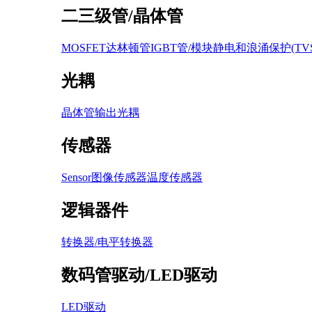
二三级管/晶体管
MOSFET
达林顿管
IGBT管/模块
静电和浪涌保护(TVS /
光耦
晶体管输出光耦
传感器
Sensor图像传感器
温度传感器
逻辑器件
转换器/电平转换器
数码管驱动/LED驱动
LED驱动