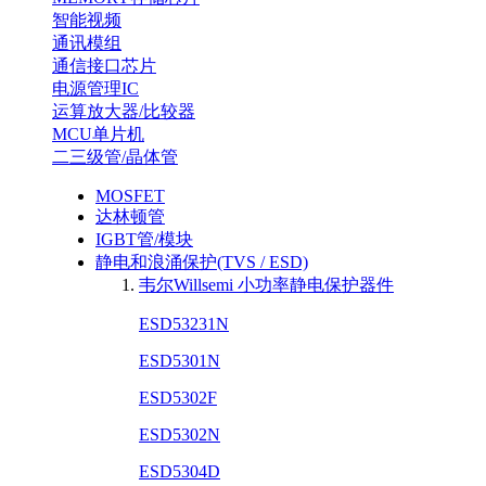
智能视频
通讯模组
通信接口芯片
电源管理IC
运算放大器/比较器
MCU单片机
二三级管/晶体管
MOSFET
达林顿管
IGBT管/模块
静电和浪涌保护(TVS / ESD)
韦尔Willsemi 小功率静电保护器件
ESD53231N
ESD5301N
ESD5302F
ESD5302N
ESD5304D