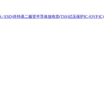
 ESD)
肖特基二极管
半导体放电管(TSS)
过压保护IC (OVP IC)