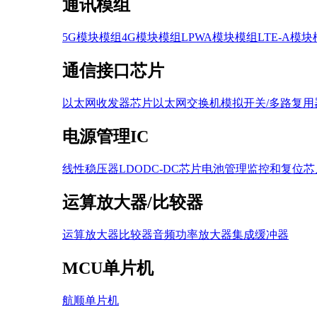
通讯模组
5G模块模组
4G模块模组
LPWA模块模组
LTE-A模
通信接口芯片
以太网收发器芯片
以太网交换机
模拟开关/多路复用
电源管理IC
线性稳压器LDO
DC-DC芯片
电池管理
监控和复位芯
运算放大器/比较器
运算放大器
比较器
音频功率放大器
集成缓冲器
MCU单片机
航顺单片机