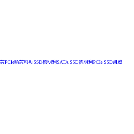
芯PCIe
喻芯移动SSD
德明利SATA SSD
德明利PCIe SSD
凯威