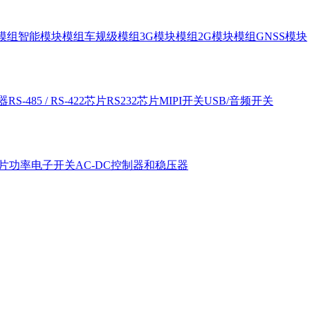
块模组
智能模块模组
车规级模组
3G模块模组
2G模块模组
GNSS模块
器
RS-485 / RS-422芯片
RS232芯片
MIPI开关
USB/音频开关
片
功率电子开关
AC-DC控制器和稳压器