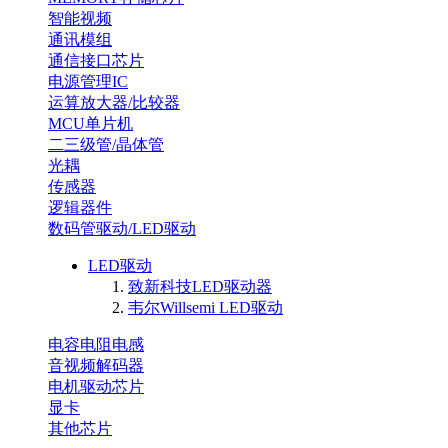
智能视频
通讯模组
通信接口芯片
电源管理IC
运算放大器/比较器
MCU单片机
二三级管/晶体管
光耦
传感器
逻辑器件
数码管驱动/LED驱动
LED驱动
致新科技LED驱动器
韦尔Willsemi LED驱动
电容电阻电感
音视频解码器
电机驱动芯片
显卡
其他芯片