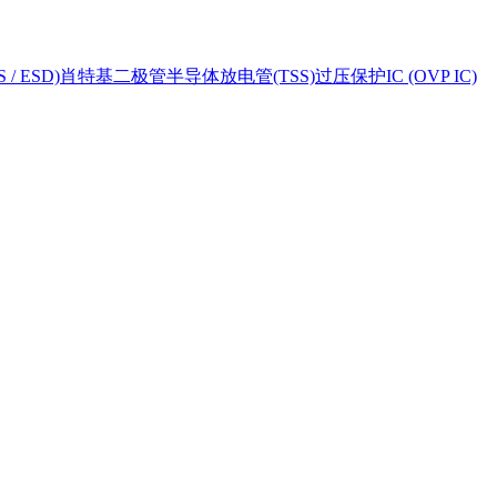
 ESD)
肖特基二极管
半导体放电管(TSS)
过压保护IC (OVP IC)