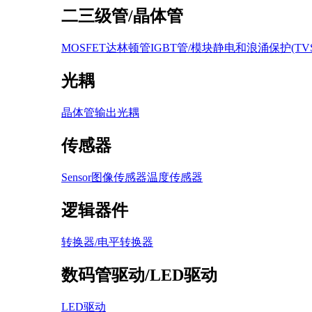
二三级管/晶体管
MOSFET
达林顿管
IGBT管/模块
静电和浪涌保护(TVS /
光耦
晶体管输出光耦
传感器
Sensor图像传感器
温度传感器
逻辑器件
转换器/电平转换器
数码管驱动/LED驱动
LED驱动