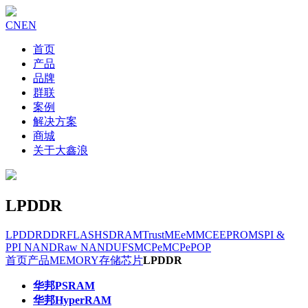
CN
EN
首页
产品
品牌
群联
案例
解决方案
商城
关于大鑫浪
LPDDR
LPDDR
DDR
FLASH
SDRAM
TrustME
eMMC
EEPROM
SPI &
PPI NAND
Raw NAND
UFS
MCP
eMCP
ePOP
首页
产品
MEMORY存储芯片
LPDDR
华邦PSRAM
华邦HyperRAM