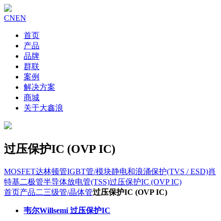
CN
EN
首页
产品
品牌
群联
案例
解决方案
商城
关于大鑫浪
过压保护IC (OVP IC)
MOSFET
达林顿管
IGBT管/模块
静电和浪涌保护(TVS / ESD)
肖
特基二极管
半导体放电管(TSS)
过压保护IC (OVP IC)
首页
产品
二三级管/晶体管
过压保护IC (OVP IC)
韦尔Willsemi 过压保护IC