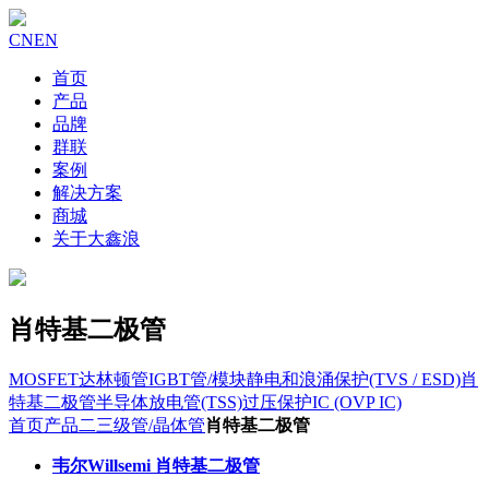
CN
EN
首页
产品
品牌
群联
案例
解决方案
商城
关于大鑫浪
肖特基二极管
MOSFET
达林顿管
IGBT管/模块
静电和浪涌保护(TVS / ESD)
肖
特基二极管
半导体放电管(TSS)
过压保护IC (OVP IC)
首页
产品
二三级管/晶体管
肖特基二极管
韦尔Willsemi 肖特基二极管