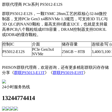
群联代理商 PCIe系列 PS5012-E12S
群联PS5012-E12S，一颗TSMC 28nm工艺的双核心32-bit微控
制器，支持PCIe Gen3 x4和NVMe 1.3规范，可支持3D TLC与
3D QLC的NAND颗粒，最高支持8通道32CE，也就是支持最
高单PCB八个颗粒组成8TB容量，DRAM控制器支持DDR3L
或DDR4的缓存颗粒。
控制IC
介面
储存容量
连续读/写 (up
PCIe Gen3x4
PS5012-E12S
256GB ~ 8TB
3,400/3,100
NVMe
PHISON群联代理商，欢迎咨询，还有更多精彩群联闪存存储
分享《
群联PS5013-E13T
》《
群联PS5019-E19T
》
24小时服务热线
13244774414