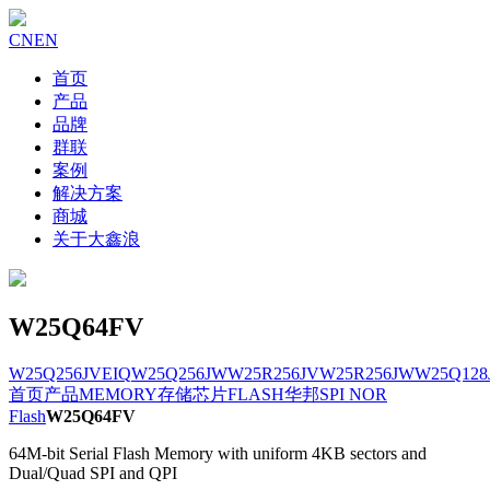
CN
EN
首页
产品
品牌
群联
案例
解决方案
商城
关于大鑫浪
W25Q64FV
W25Q256JVEIQ
W25Q256JW
W25R256JV
W25R256JW
W25Q128
首页
产品
MEMORY存储芯片
FLASH
华邦SPI NOR
Flash
W25Q64FV
64M-bit Serial Flash Memory with uniform 4KB sectors and
Dual/Quad SPI and QPI