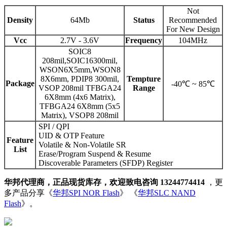
Not
Density
64Mb
Status
Recommended
For New Design
Vcc
2.7V - 3.6V
Frequency
104MHz
SOIC8
208mil,SOIC16300mil,
WSON6X5mm,WSON8
8X6mm, PDIP8 300mil,
Tempture
Package
-40℃ ~ 85℃
VSOP 208mil TFBGA24
Range
6X8mm (4x6 Matrix),
TFBGA24 6X8mm (5x5
Matrix), VSOP8 208mil
SPI / QPI
UID & OTP Feature
Feature
Volatile & Non-Volatile SR
List
Erase/Program Suspend & Resume
Discoverable Parameters (SFDP) Register
华邦代理商，正品现货库存，欢迎致电咨询 13244774414
，更
多产品分享《
华邦SPI NOR Flash
》 《
华邦SLC NAND
Flash
》。